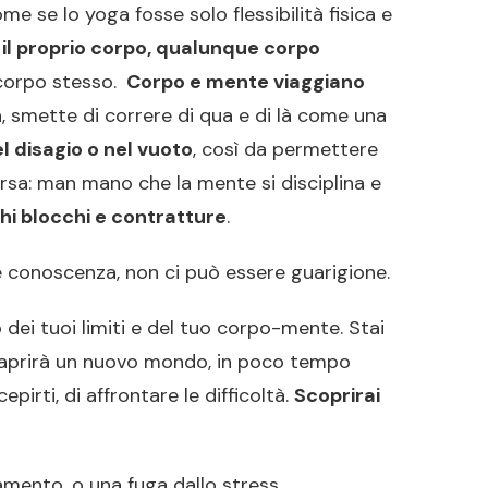
e se lo yoga fosse solo flessibilità fisica e
il proprio corpo, qualunque corpo
 corpo stesso.
Corpo e mente viaggiano
na, smette di correre di qua e di là come una
l disagio o nel vuoto
, così da permettere
eversa: man mano che la mente si disciplina e
chi blocchi e contratture
.
conoscenza, non ci può essere guarigione.
do dei tuoi limiti e del tuo corpo-mente. Stai
 aprirà un nuovo mondo, in poco tempo
pirti, di affrontare le difficoltà.
Scoprirai
amento, o una fuga dallo stress