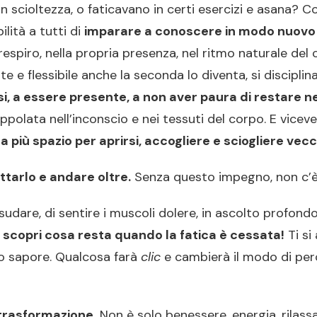
cioltezza, o faticavano in certi esercizi e asana? Com
lità a tutti di
imparare a conoscere in modo nuovo 
respiro, nella propria presenza, nel ritmo naturale del
e e flessibile anche la seconda lo diventa, si discipli
, a essere presente, a non aver paura di restare ne
trappolata nell’inconscio e nei tessuti del corpo. E vic
a più spazio per aprirsi, accogliere e sciogliere vec
ttarlo e andare oltre.
Senza questo impegno, non c’è 
 di sudare, di sentire i muscoli dolere, in ascolto profon
e
scopri cosa resta quando la fatica è cessata!
Ti si
ro sapore. Qualcosa farà
clic
e cambierà il modo di perce
 trasformazione.
Non è solo benessere, energia, rilass