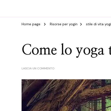
Home page
Risorse per yogin
stile di vita yo
Come lo yoga t
SU
LASCIA UN COMMENTO
COME
LO
YOGA
TI
CAMBIA
LA
VITA