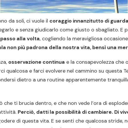
no da soli, ci vuole il
coraggio innanzitutto di guarda
egarlo e senza giudicarlo come giusto o sbagliato. E p
passo alla volta
, cogliendo la meravigliosa occasione 
a non più padrona della nostra vita, bensì una mer
nza,
osservazione continua
e la consapevolezza che og
rci qualcosa e farci evolvere nel cammino su questa T
dersi dietro a una routine apparentemente tranquill
 che ti brucia dentro, e che non vede l’ora di esplo
ttività.
Perciò,
datti la possibilità di cambiare.
Di vi
odere di questa vita. E se senti che qualcosa stride, 