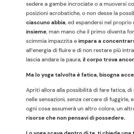
sedere a gambe incrociate o a muoversi con s
posizioni acrobatiche, o non desse la possibi
ciascuno abbia
, ed espandersi nel proprio 
insieme
, man mano che il primo diventa fort
scimmia impazzita e
impara a concentrarsi
all’energia di fluire e di non restare più in
lascia andare la paura,
il corpo trova ancor
Ma lo yoga talvolta è fatica, bisogna acce
Apriti allora alla possibilità di fare fatica,
nelle sensazioni, senza cercare di fuggirle, 
ogni cosa assumerà un altro colore, un alt
risorse che non pensavi di possedere.
Lo yoga scava dentro di te, ti chiede una