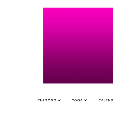
Simran Keval
CHI SONO
YOGA
CALEND