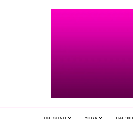
Simran Keval
CHI SONO
YOGA
CALEND