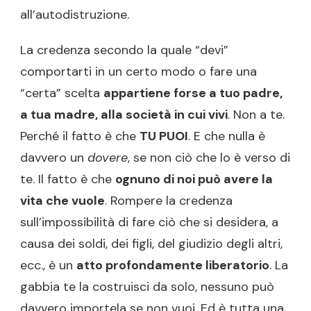
all’autodistruzione.
La credenza secondo la quale “devi”
comportarti in un certo modo o fare una
“certa” scelta
appartiene forse a tuo padre,
a tua madre, alla società in
cu
i vivi
. Non a te.
Perché il fatto è che
TU PUOI
. E che nulla è
davvero un
dovere
, se non ciò che lo è verso di
te. Il fatto è che
ognuno di noi può avere la
vita che vuole
. Rompere la credenza
sull’impossibilità di fare ciò che si desidera, a
causa dei soldi, dei figli, del giudizio degli altri,
ecc., è un
atto profondamente liberatorio
. La
gabbia te la costruisci da solo, nessuno può
davvero importela se non vuoi. Ed è tutta una