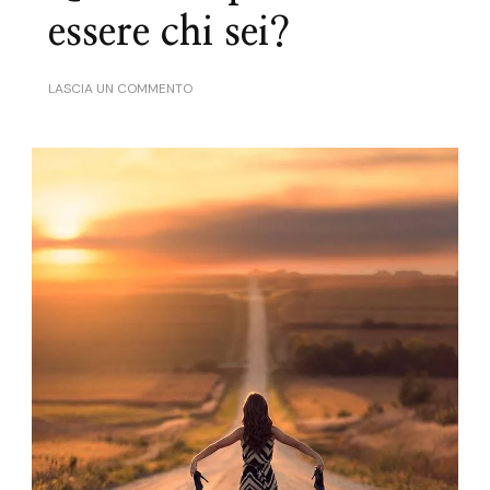
essere chi sei?
SU
LASCIA UN COMMENTO
QUANTO
TI
PERMETTI
DI
ESSERE
CHI
SEI?