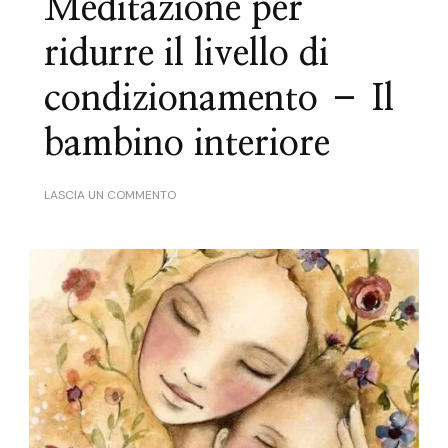
Meditazione per
ridurre il livello di
condizionamento – Il
bambino interiore
SU
LASCIA UN COMMENTO
MEDITAZIONE
PER
RIDURRE
IL
LIVELLO
DI
CONDIZIONAMENTO
–
IL
BAMBINO
INTERIORE